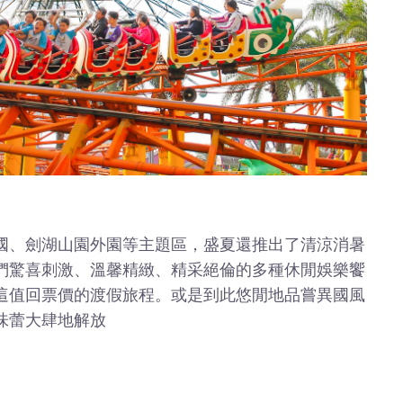
國、劍湖山園外園等主題區，盛夏還推出了清涼消暑
們驚喜刺激、溫馨精緻、精采絕倫的多種休閒娛樂饗
這值回票價的渡假旅程。或是到此悠閒地品嘗異國風
味蕾大肆地解放