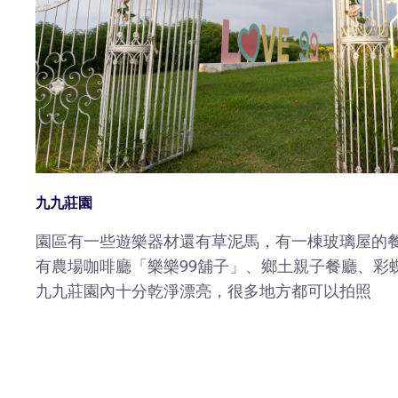
九九莊園
園區有一些遊樂器材還有草泥馬，有一棟玻璃屋的
有農場咖啡廳「樂樂99舖子」、鄉土親子餐廳、彩
九九莊園內十分乾淨漂亮，很多地方都可以拍照