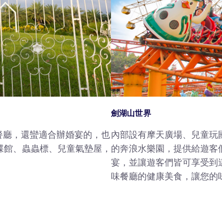
​劍湖山世界
內部設有摩天廣場、兒童玩
餐廳，還蠻適合辦婚宴的，也
的奔浪水樂園，提供給遊客
蝶館、蟲蟲標、兒童氣墊屋，
宴，並讓遊客們皆可享受到
味餐廳的健康美食，讓您的