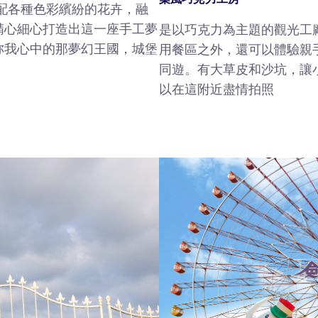
配各種色彩繽紛的花卉，融
精心細心打造出這一座手工夢
是以巧克力為主題的觀光工
妳我心中的那夢幻王國，城堡
用餐區之外，還可以體驗親
同遊。有大草皮和沙坑，讓
以在這附近盡情拍照