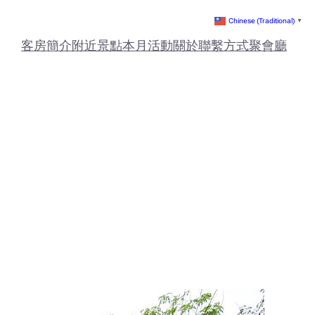
Chinese (Traditional)
▼
客房簡介
附近景點
本月活動
關於
​聯繫方式
聚會廳