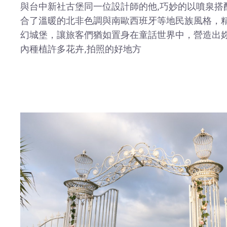
與台中新社古堡同一位設計師的他,巧妙的以噴泉搭
合了溫暖的北非色調與南歐西班牙等地民族風格，
幻城堡，讓旅客們猶如置身在童話世界中，營造出
內種植許多花卉,拍照的好地方